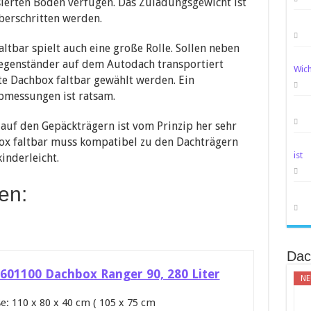
sierten Boden verfügen. Das Zuladungsgewicht ist
berschritten werden.
ltbar spielt auch eine große Rolle. Sollen neben
egenständer auf dem Autodach transportiert
Wich
ite Dachbox faltbar gewählt werden. Ein
messungen ist ratsam.
auf den Gepäckträgern ist vom Prinzip her sehr
box faltbar muss kompatibel zu den Dachträgern
ist
inderleicht.
en:
Dac
 601100 Dachbox Ranger 90, 280 Liter
NE
e: 110 x 80 x 40 cm ( 105 x 75 cm