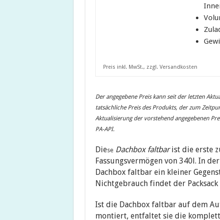
Inne
Volu
Zula
Gewi
Preis inkl. MwSt., zzgl. Versandkosten
Der angegebene Preis kann seit der letzten Aktua
tatsächliche Preis des Produkts, der zum Zeitpun
Aktualisierung der vorstehend angegebenen Preise
PA-API.
Die
Dachbox faltbar
ist die erste
se
Fassungsvermögen von 340l. In der 
Dachbox faltbar ein kleiner Gegenst
Nichtgebrauch findet der Packsack ü
Ist die Dachbox faltbar auf dem A
montiert, entfaltet sie die kompl