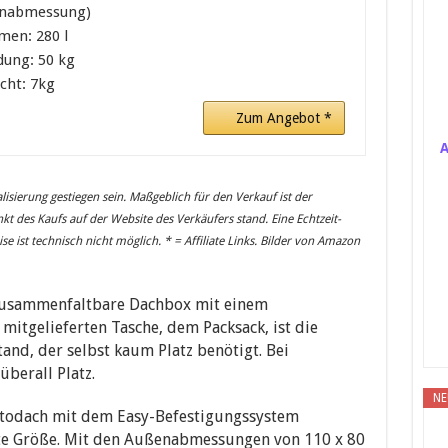
nabmessung)
men: 280 l
dung: 50 kg
cht: 7kg
Zum Angebot *
A
lisierung gestiegen sein. Maßgeblich für den Verkauf ist der
kt des Kaufs auf der Website des Verkäufers stand. Eine Echtzeit-
 ist technisch nicht möglich. * = Affiliate Links. Bilder von Amazon
 zusammenfaltbare Dachbox mit einem
mitgelieferten Tasche, dem Packsack, ist die
and, der selbst kaum Platz benötigt. Bei
berall Platz.
NE
utodach mit dem Easy-Befestigungssystem
ette Größe. Mit den Außenabmessungen von 110 x 80