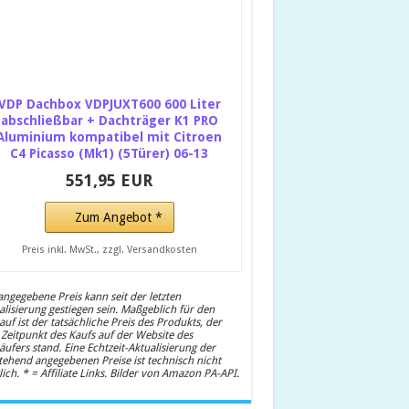
VDP Dachbox VDPJUXT600 600 Liter
abschließbar + Dachträger K1 PRO
Aluminium kompatibel mit Citroen
C4 Picasso (Mk1) (5Türer) 06-13
551,95 EUR
Zum Angebot *
Preis inkl. MwSt., zzgl. Versandkosten
angegebene Preis kann seit der letzten
alisierung gestiegen sein. Maßgeblich für den
auf ist der tatsächliche Preis des Produkts, der
Zeitpunkt des Kaufs auf der Website des
äufers stand. Eine Echtzeit-Aktualisierung der
tehend angegebenen Preise ist technisch nicht
ich. * = Affiliate Links. Bilder von Amazon PA-API.